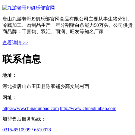
唐山九游老哥J9俱乐部官网食品有限公司主要从事生猪分割、
冷藏加工、肉制品生产，年分割猪白条能力50万头。公司供货
商品牌：千喜鹤、双汇、雨润、旺发等知名厂家
查看详情 >>
联系信息
地址：
河北省唐山市玉田县陈家铺乡高文铺村西
网址：
http://www.chinadunbao.com
http://www.chinadunbao.com
加盟售后服务热线：
0315-6510999
/
6510978