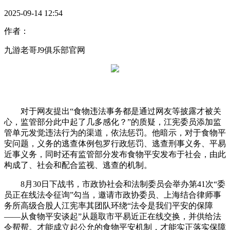
2025-09-14 12:54
作者：
九游老哥J9俱乐部官网
对于网友提出“食物违法事务都是通过网友等披露才被关
心，监管部分此中起了几多感化？”的质疑，江宪委员添加监
管单元发觉违法行为的渠道，依法惩罚。他暗示，对于食物平
安问题，义务的逃查体例包罗行政惩罚、逃查刑事义务、平易
近事义务，同时还有监管部分发布食物平安发布于社会，由此
构成了、社会和配合监视、逃查的机制。
8月30日下战书，市政协社会和法制委员会举办第41次“委
员正在线法令征询”勾当，邀请市政协委员、上海结合律师事
务所高级合股人江宪率其团队环绕“法令是我们平安的保障
——从食物平安谈起”从题取市平易近正在线交换，并供给法
令帮帮。才能成立起公允的食物平安机制，才能实正落实保障