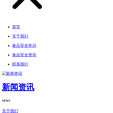
首页
关于我们
食品安全常识
食品安全资讯
联系我们
新闻资讯
NEWS
关于我们