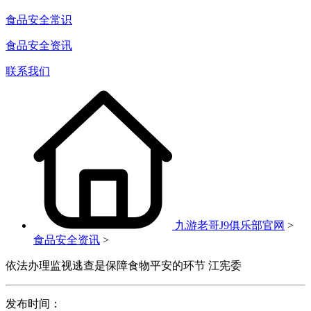
食品安全常识
食品安全资讯
联系我们
九游老哥J9俱乐部官网
>
食品安全资讯
>
依法办理监视逃查是保障食物平安的环节 江宪委
发布时间：