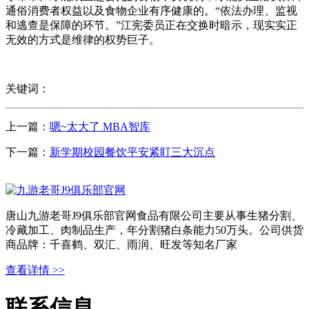
通俗消费者权益以及食物企业有序健康的。“依法办理、监视
和逃查是保障的环节。”江宪委员正在交换时暗示，现实实正
无效的方式是维律的权势巨子。
关键词：
上一篇：
嗯~太大了 MBA智库
下一篇：
新学期校园餐饮平安紧盯三大沉点
唐山九游老哥J9俱乐部官网食品有限公司主要从事生猪分割、
冷藏加工、肉制品生产，年分割猪白条能力50万头。公司供货
商品牌：千喜鹤、双汇、雨润、旺发等知名厂家
查看详情 >>
联系信息