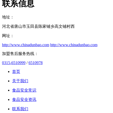
联系信息
地址：
河北省唐山市玉田县陈家铺乡高文铺村西
网址：
http://www.chinadunbao.com
http://www.chinadunbao.com
加盟售后服务热线：
0315-6510999
/
6510978
首页
关于我们
食品安全常识
食品安全资讯
联系我们