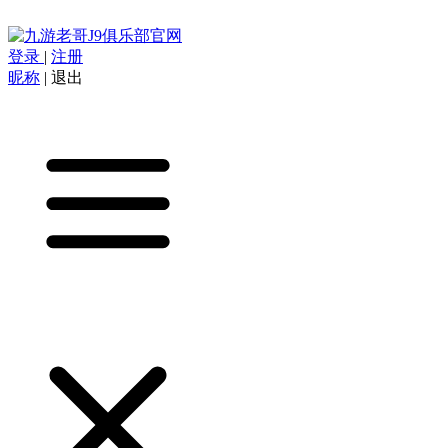
登录
|
注册
昵称
|
退出