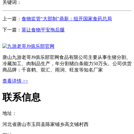
关键词：
上一篇：
食物监管“大部制”鼎新：组开国家食药总局
下一篇：
莫让食物平安拖后腿
唐山九游老哥J9俱乐部官网食品有限公司主要从事生猪分割、
冷藏加工、肉制品生产，年分割猪白条能力50万头。公司供货
商品牌：千喜鹤、双汇、雨润、旺发等知名厂家
查看详情 >>
联系信息
地址：
河北省唐山市玉田县陈家铺乡高文铺村西