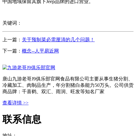
中国地域保留其旗下Jeep品牌的进口营业。
关键词：
上一篇：
关于预制菜必需厘清的几个问题！
下一篇：
概念--人平易近网
唐山九游老哥J9俱乐部官网食品有限公司主要从事生猪分割、
冷藏加工、肉制品生产，年分割猪白条能力50万头。公司供货
商品牌：千喜鹤、双汇、雨润、旺发等知名厂家
查看详情 >>
联系信息
地址：