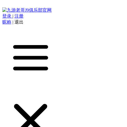
登录
|
注册
昵称
|
退出