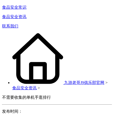
食品安全常识
食品安全资讯
联系我们
九游老哥J9俱乐部官网
>
食品安全资讯
>
不需要收集的单机手逛排行
发布时间：