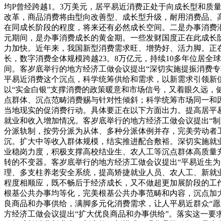
均P曾经跨越1。3万美元，居平易近消费正处于向成长型和
改革，商品消费将由型向改善型、成长型升级，耐用消费品、高
在同成长阶段的程度，将来还有必然成长空间。二是办事消费潜
元期间，是办事消费成长的黄金期。一些发财国度正在此成长
力加快。近年来，我国新型消费需求旺、增势好、活力脚。正
长，数字消费全体规模跨越23。8万亿元，持续10多年位居
间。客岁底举行的地方经济工做会议提出“深切实施提振消费
平易近消费这个沉点，科学统筹供给和需求，以新需求引领新
以“实金白银”支撑消费的政策暖意和市场信号，又着眼久远
点群体、沉点范畴消费赐与针对性倾斜；科学统筹市场同一和
当地现实的促消费行动。具体要正在以下方面出力。提高居平
就业和收入增加情况。客岁底举行的地方经济工做会议提出“
分派轨制，按劳分派为从体、多种分派体例并存，完美劳动者
沉。扩大中等收入群体规模，结实推进配合敷裕。深切实施就
业稳岗力度，积极支撑高校结业生、农人工等沉点群体高质量
转的不变器。客岁底举行的地方经济工做会议提出“平易近生
理、多支柱养老安全系统，提高矫捷就业人员、农人工、新就
程度相顺应，既不畅后于经济成长，又不做超更加展阶段的工
根基公共办事均等化，完美根基公共办事范畴和内容，沉点加
良商品和办事供给，满脚多元化消费需求，让人平易近群众“
方经济工做会议提出“扩大优良商品和办事供给”。落实这一