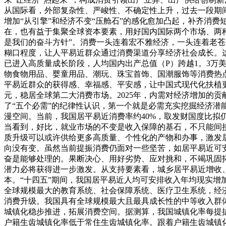
从国际看，外部复杂性、严峻性、不确定性上升，过去一段期
增加“从引擎”和经济不变“压舱石”的感化愈加凸起，补齐消
在，也有益于集聚全球资本要素，用好国内国际两个市场、两
是我们的奋斗方针”。消费一头连着宏不雅经济，一头连着老
糊口程度，让人平易近群众通过消费渠道分享经济社会成长。
已进入高质量成长阶段，人均国内出产总值（P）跨越1。3
物食物用品、婴童用品、潮玩、珠宝首饰、国潮服饰等消费热
平易近群众的获得感、幸福感、平安感，让中国式现代化扶植更多
元，稳居全球第二大消费市场。2025年，内需对经济增加的
了“五个必需”的纪律性认识，第一个就是必需充实挖掘经济
漫空间。当前，我国居平易近消费率约40%，取发财国度比拟
当看到，好比，就业市场的不变是收入保障的基石，不只能间
质升级可以或许供给更多高质量、个性化的产物和办事，激发
向没有变。虽然当前提振消费仍面对一些坚苦，如居平易近可
奋是能够处理的。果断决心、用好劣势、应对挑和，不竭巩固
潜力必将获得进一步激发。从支持要素看，城乡居平易近增收
本。“十四五”期间，我国居平易近人均可安排收入年均现实增加5
全球规模最大的教育系统、社会保障系统、医疗卫生系统，经
消费升级。我国具有全球规模最大且最具成长性的中等收入群
城镇化稳步推进，拓展消费空间。据测算，我国城镇化率每提拔1
户籍生齿城镇化率低于常住生齿城镇化率。跟着户籍生齿城镇