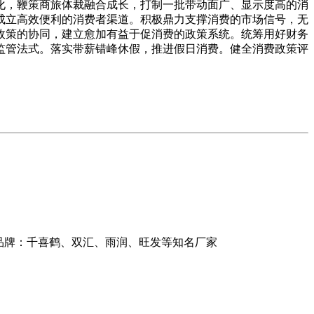
化，鞭策商旅体裁融合成长，打制一批带动面广、显示度高的消
成立高效便利的消费者渠道。积极鼎力支撑消费的市场信号，无
政策的协同，建立愈加有益于促消费的政策系统。统筹用好财务
监管法式。落实带薪错峰休假，推进假日消费。健全消费政策评
品牌：千喜鹤、双汇、雨润、旺发等知名厂家