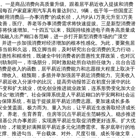
力。一是商品消费向高质量升级。跟着居平易近收入提拔和消费
国每百户家庭家用汽车具有量达到52。9辆，低于等一些国度正
用消费品—办事消费”的成长径，人均P从1万美元升至3万美
改善，医疗、养老等办事消费需求将快速提拔。三是新型消费潜
将快速增加。“十四五”以来，我国持续推进电子商务高质量成
将持续融入出产糊口各范畴，进一步打开新型消费市场的广漠空
，并进一步加强消费对经济增加的根本性感化。为此，要聚焦居
筹当前和久远，既立脚当前，及时研究出台促消费的无力行动，
普惠性和精准性，既健全中转消费者的普惠性支撑政策，也对沉
则轨制同一，市场朋分，同时激励处所自动担任做为，出台合适
消费是收入的函数，居平易近消费能力和志愿很大程度上取决于
、增收入、稳预期，多措并举加强居平易近消费能力。完美收入
平易近收入分派中的比沉，提高劳动报答正在初度分派中的比
不变和扩大就业，优化创业推进就业政策，连系形势变化加大企
众“敢消费”。社会保障系统是人平易近糊口的平安网和社会运
会保障系统，有益于提拔居平易近消费志愿。要加速成长多条
安全笼盖面。极力而为、量入为出，让平易近生改善取经济成长
疗、养老、生育养育、住房等沉点平易近生范畴投入。稳步推进
根基公共办事差距，实现惠平易近生取促消费更好连系。扩大优
供给，才能更好满脚居平易近多元化消费需求。客岁底举行的地
支撑、推进勾当、平台载体、对外、尺度引领、成长等做文章，