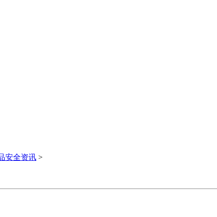
品安全资讯
>