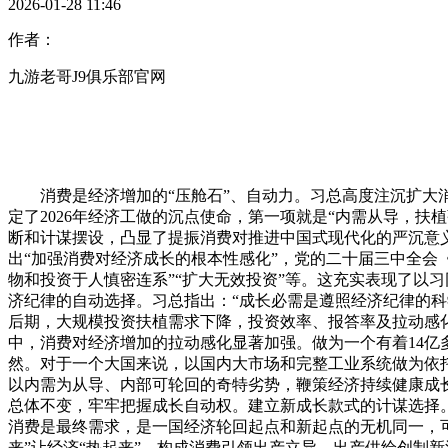
2026-01-28 11:46
作者：
九游老哥J9俱乐部官网
消费是经济增加的“压舱石”、自动力。习总高度注沉扩大消
定了2026年经济工做的沉点使命，第一项就是“内需从导，
断和计谋摆设，凸显了提振消费对推进中国式现代化的严沉意
出“加强消费对经济成长的根本性感化”，党的二十届三中全会
物和投资于人慎密连系”“扩大无效投资”等。这充实表现了以
济纪律的自动选择。习总指出：“成长必需是遵照经济纪律的
后期，大规模投资扶植需求下降，投资效率、报答率及拉动感
中，消费对经济增加的拉动感化显著加强。做为一个有着14
然。对于一个大国来说，以国内大市场和完整工业系统做为依
以内需为从导、内部可轮回的奇特劣势，鞭策经济持续健康成
总体不变，牢牢把握成长自动权。建立新成长款式的计谋选择
消费是最终需求，是一国经济轮回起点和新起点的无机同一，
来”让经济“热起来”，构成消费引领出产立异、出产供给创制