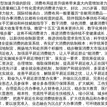
质量型加速升级的阶段，消费布局提质升级将带来庞大内需增加潜
质量糊口及个性化需求的消费潜力较大。好比，2025岁暮，我
力较大。国际经验表白，消费布局一般要履历“非耐用消费品—耐
阶段办事消费占比都有分歧程度的提高。陪伴我国办事供给不竭
在手艺驱动和科技赋能指导下，数字消费、绿色消费、健康消费等
全球最大收集零售市场。瞻望“十五五”及将来更持久间，数字化
专项步履”，这将不竭消费潜力，推进消费市场持续不变健康成长
供给，以新供给创制新需求，推进供给取需求良性互动；科学统
，健全提振消费的政策系统，夯实扩大消费的轨制根本；科学统筹
因地制宜，阐扬地方和处所两个积极性，稳步鞭策消费大市场法
易近收入，加强居平易近消费能力，让人平易近群众“能消费”。
制定实施城乡居平易近增收打算”。落实这一要求，需统筹促就业
工资决定、合理增加、领取保障机制，提高居平易近收入正在国
业优先计谋，健全就业推进机制，加强财产和就业协同，多渠道
充实就业。改善平易近生，解除居平易近后顾之忧，让人平易近群
为大，勤奋为人平易近群浩繁办实事”，并做出沉点摆设。完美社
业形态人员参保率，健全多条理医疗保障系统，扩大赋闲、工伤
作。合理提高公共办事收入占财务收入比沉，稳步加大教育、医
大普惠性、根本性、兜底性平易近生扶植投入，缩小区域、城乡
愿消费”。把惠平易近生和促消费慎密连系，扩大优良商品和办事
要求，要以放宽准入、业态融合为沉点扩大办事消费，可环绕政策