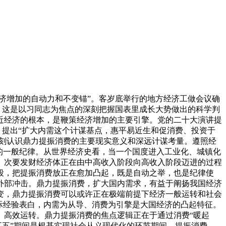
济增加的自动力和不变锚”。客岁底举行的地方经济工做会议确
”。这是以习同志为焦点的深刻把握国表里成长大势做出的科学判
近经济的根本，是鞭策经济增加的主要引擎。党的二十大演讲提
》提出“扩大内需这个计谋基点，惠平易近生和促消费、投资于
深刻认识鼎力提振消费的主要现实意义和深远计谋考量。遵照经
的一般纪律。从世界经济史看，当一个国度进入工业化、城镇化
。次要发财经济体正在由中高收入阶段向高收入阶段迈进的过程
段，把提振消费放正在愈加凸起，既是自动之举，也是纪律使
外部冲击。鼎力提振消费，扩大国内需求，有益于阐扬我国经济
变，鼎力提振消费可以或许正在极端前提下经济一般运转和社会
际经验表白，内需为从导、消费为引擎是大国经济的凸起特征。
、高效运转。鼎力提振消费的焦点逻辑正在于通过消费“暖起
五五”期间是根基实现社会从义现代化的环节期间，提振消费、