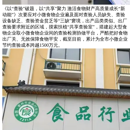
《以“查验”破题，以“共享”聚力 激活食物财产高质量成长“新
动能”》次要应对小微食物企业遍及面对查验人员缺失、查验
设备缺乏、查验资金贫乏等“三缺”窘境，出产品类类似、出厂
查验要求附近的区域，摸索扶植“共享查验室”，搭建起大型食
物企业取小微食物企业间的查验检测协做平台，严酷把好食物
出厂关、无效保障食物平安，截至目前，累计为全市小微企业
节约查验成本跨越1500万元。