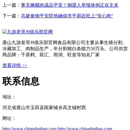
上一篇：
事关腌腊肉成品平安！铜梁人举报体例正在文末
下一篇：
共建食物平安防地确保市平易近吃上“安心肉”
唐山九游老哥J9俱乐部官网食品有限公司主要从事生猪分割、
冷藏加工、肉制品生产，年分割猪白条能力50万头。公司供货
商品牌：千喜鹤、双汇、雨润、旺发等知名厂家
查看详情 >>
联系信息
地址：
河北省唐山市玉田县陈家铺乡高文铺村西
网址：
http://www.chinadunbao.com
http://www.chinadunbao.com