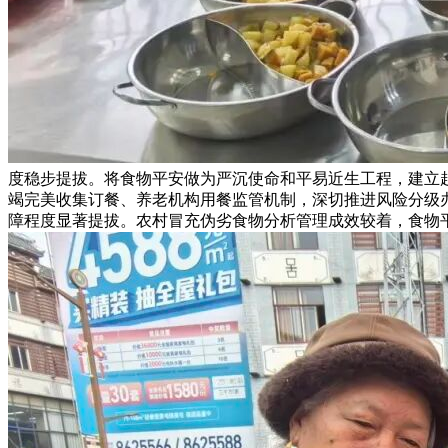
度稳步提拔。将食物平安做为严沉使命和平易近生工程，建立
竭完美收集订餐、养老机构用餐监管机制，深切推进风险分级办理
障程度显著提拔。农村冒充伪劣食物分析管理成效较着，食物