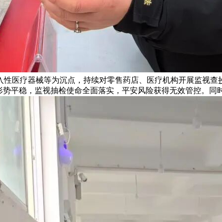
入性医疗器械等为沉点，持续对零售药店、医疗机构开展监视查
形势平稳，监视抽检使命全面落实，平安风险获得无效管控。同时