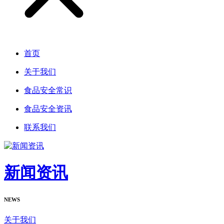
首页
关于我们
食品安全常识
食品安全资讯
联系我们
新闻资讯
NEWS
关于我们