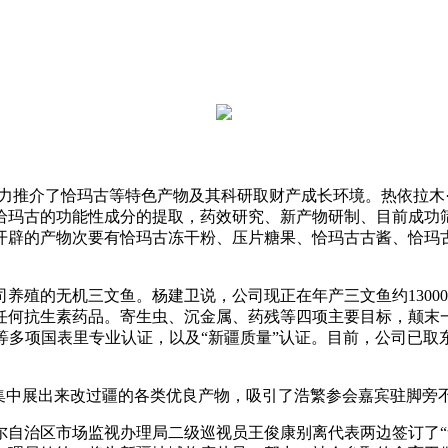
推介了恰玛古等特色产物及其科研取财产成长环境。热依拉木·
玛古的功能性成分的提取，药效研究、新产物研制、目前成功筛
开辟的产物次要有恰玛古冻干粉、压片糖果、恰玛古古酱、恰玛
的无机三文鱼。杨建卫说，公司现正在年产三文鱼约13000
何抗生素药品。寄生虫、沉金属、药残等四项主要目标，颠末一
统认证等多项国表里专业认证，以及“新疆质量”认证。目前，公司
中展出来改过疆的各类优良产物，吸引了浩繁参会嘉宾驻脚旁
治区市场监视办理局二级巡视员王俊康别离代表两边签订了“