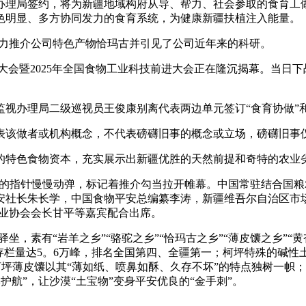
办理局签约，将为新疆地域构府从导、帮力、社会参取的食育工
色明显、多方协同发力的食育系统，为健康新疆扶植注入能量。
力推介公司特色产物恰玛古并引见了公司近年来的科研。
大会暨2025年全国食物工业科技前进大会正在隆沉揭幕。当日
办理局二级巡视员王俊康别离代表两边单元签订“食育协做”
该做者或机构概念，不代表磅礴旧事的概念或立场，磅礴旧事仅
特色食物资本，充实展示出新疆优胜的天然前提和奇特的农业
上的指针慢慢动弹，标记着推介勾当拉开帷幕。中国常驻结合国
安社长朱长学，中国食物平安总编纂李涛，新疆维吾尔自治区市
行业协会会长甘平等嘉宾配合出席。
素有“岩羊之乡”“骆驼之乡”“恰玛古之乡”“薄皮馕之乡”“黄
骆驼存栏量达5。6万峰，排名全国第四、全疆第一；柯坪特殊的碱
；柯坪薄皮馕以其“薄如纸、喷鼻如酥、久存不坏”的特点独树一
护航”，让沙漠“土宝物”变身平安优良的“金手刺”。