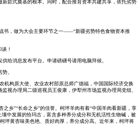
做新款式奠基的根本。同时，配合推育资本共建共享，依托劣势
下战书，做为大会主要环节之一——“新疆劣势特色食物资本推
和谈！
供给消息发布平台。申请磅礴号请用电脑拜候。
劣势。
粮农机构原大使、农业农村部原总师广德福，中国国际经济交换
场监视办理局二级巡视员王俊康，伊犁州市场监视办理局党组、
杏之乡”“长命之乡”的佳誉。柯坪羊肉有着“中国羊肉看新疆，享
性土壤中发展的恰玛古，富含多种养分成分和无机活性生物碱，被
帜；柯坪黄杏味美色艳、质好肉厚，养分成分高。近年来，柯坪将