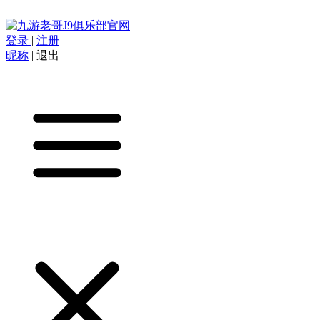
登录
|
注册
昵称
|
退出