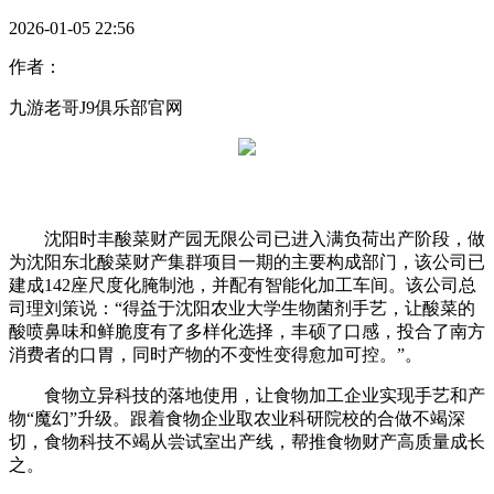
2026-01-05 22:56
作者：
九游老哥J9俱乐部官网
沈阳时丰酸菜财产园无限公司已进入满负荷出产阶段，做
为沈阳东北酸菜财产集群项目一期的主要构成部门，该公司已
建成142座尺度化腌制池，并配有智能化加工车间。该公司总
司理刘策说：“得益于沈阳农业大学生物菌剂手艺，让酸菜的
酸喷鼻味和鲜脆度有了多样化选择，丰硕了口感，投合了南方
消费者的口胃，同时产物的不变性变得愈加可控。”。
食物立异科技的落地使用，让食物加工企业实现手艺和产
物“魔幻”升级。跟着食物企业取农业科研院校的合做不竭深
切，食物科技不竭从尝试室出产线，帮推食物财产高质量成长
之。