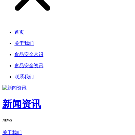
首页
关于我们
食品安全常识
食品安全资讯
联系我们
新闻资讯
NEWS
关于我们