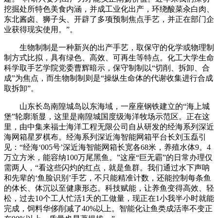
挖掘处所特色美食内涵，并成工业化出产，环绕酸菜汆白肉、
东北酱卤、狮子头、开辟了多项预制焦点手艺，并正在部门企
业获得现实使用。”。
生物制制是一种新兴的出产手艺，取保守的化学或物理制
制方式比拟，具有绿色、高效、可再生等特点。化工大学生命
科学取手艺学院党委曹辉暗示，保守制制以“切削、拆卸、合
成”为焦点，而生物制制则是“操纵生命体的代谢收集进行合成
取拆卸”。
山东长岛南隍城岛以东海域，一座座钢铁建立的“海上城
堡”轮廓渐显，这里是南隍城国度级海洋牧场示范区。正在这
里，由中集来福士海洋工程无限公司自从研发的经海系列深近
海网箱星罗棋布。经海系列深近海智能网箱平台长刘玉磊引
见：“经海‘005号’深近海智能网箱长宽各68米，养殖水体9。4
万立方米，能容纳100万尾黑鱼。”这座“巨无霸”的日常办理仅
需两人，“看这些闪灼的红点，就是鱼群。我们通过水下声呐
和先辈的‘鱼脸识别’手艺，不只能精准计数，还能控制每条鱼
的体长、体沉以至健康形态。科技赋能，让养鱼变得高效、轻
松，过去10个工人忙活1天的工做量，现正在1小我半小时就能
完成，饲料华侈削减了40%以上。智能化让鱼类成活率不变正