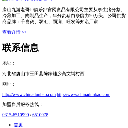
唐山九游老哥J9俱乐部官网食品有限公司主要从事生猪分割、
冷藏加工、肉制品生产，年分割猪白条能力50万头。公司供货
商品牌：千喜鹤、双汇、雨润、旺发等知名厂家
查看详情 >>
联系信息
地址：
河北省唐山市玉田县陈家铺乡高文铺村西
网址：
http://www.chinadunbao.com
http://www.chinadunbao.com
加盟售后服务热线：
0315-6510999
/
6510978
首页