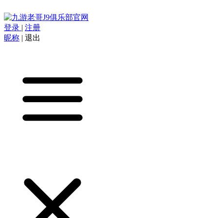
登录
|
注册
昵称
|
退出