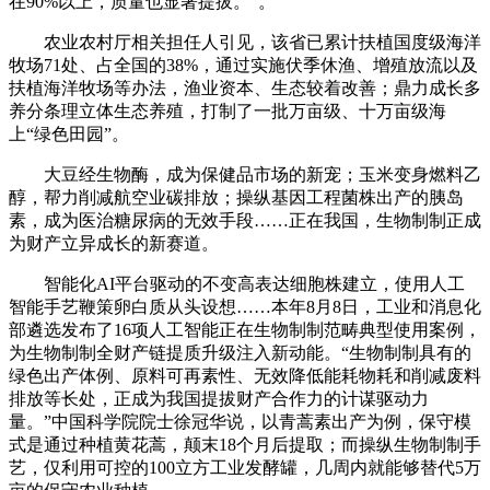
在90%以上，质量也显著提拔。”。
农业农村厅相关担任人引见，该省已累计扶植国度级海洋
牧场71处、占全国的38%，通过实施伏季休渔、增殖放流以及
扶植海洋牧场等办法，渔业资本、生态较着改善；鼎力成长多
养分条理立体生态养殖，打制了一批万亩级、十万亩级海
上“绿色田园”。
大豆经生物酶，成为保健品市场的新宠；玉米变身燃料乙
醇，帮力削减航空业碳排放；操纵基因工程菌株出产的胰岛
素，成为医治糖尿病的无效手段……正在我国，生物制制正成
为财产立异成长的新赛道。
智能化AI平台驱动的不变高表达细胞株建立，使用人工
智能手艺鞭策卵白质从头设想……本年8月8日，工业和消息化
部遴选发布了16项人工智能正在生物制制范畴典型使用案例，
为生物制制全财产链提质升级注入新动能。“生物制制具有的
绿色出产体例、原料可再素性、无效降低能耗物耗和削减废料
排放等长处，正成为我国提拔财产合作力的计谋驱动力
量。”中国科学院院士徐冠华说，以青蒿素出产为例，保守模
式是通过种植黄花蒿，颠末18个月后提取；而操纵生物制制手
艺，仅利用可控的100立方工业发酵罐，几周内就能够替代5万