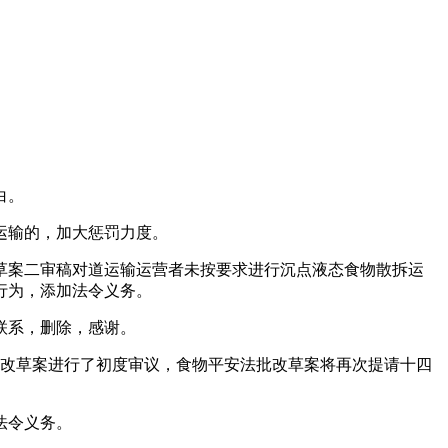
白。
运输的，加大惩罚力度。
案二审稿对道运输运营者未按要求进行沉点液态食物散拆运
行为，添加法令义务。
联系，删除，感谢。
批改草案进行了初度审议，食物平安法批改草案将再次提请十四
法令义务。