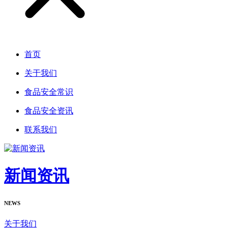
首页
关于我们
食品安全常识
食品安全资讯
联系我们
新闻资讯
NEWS
关于我们