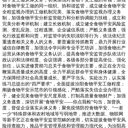
对食物平安工做的同一组织、协和谐监管，成立健全食物平安
全程监视办理的工做机制完美、落实食物平安监视办理义务
制，加强食物平安分析监管能力和分析协调能力扶植，成立和
完美分析考评机制；建立长效机制，成立健全食物平安风险监
测、变乱应急、过程逃溯、企业诚信系统；严酷义务逃查，强
化行政监察和问责，对监管中的失职渎职等行为，依法依纪庄
重逃查相关义务人的义务。要普遍宣传抓教育，鼎力开展行业
诚信自律教育，加强法令学问和专业手艺培训，加强食物出产
运营从体的食物平安义务认识，提高食物平安监管步队依法行
政认识和法律程度。会议强调，各级各部分要提高坐位、强化
担任，认实进修贯彻习总关于食物平安的主要，坐正在全方位
鞭策高质量成长的高度，全力平易近群命平安和身体健康，全
力保障经济社会高质量成长。要严字当头、实处出力，认实落
练习总提出的“四严要求”，全面提拔汾阳食物平安工做程度；
阐扬食物平安示范市的引领感化，严酷落实失信企业办理法
子，健全完美食物平安尺度系统，打制高质量食物财产；加强
义务逃查，深切开展“食物平安——你点我检”勾当，加督执
度，督促企业落实从体义务；聚焦疫情防控食物平安、“一老
一少”特殊群体和农村地域等亏弱地带，推进大数据、物联网
等新手艺正在食物平安监管范畴的使用，切实提拔食物平安风
险排查能力，推品平安管理系统和管理能力现代化，为汾阳高