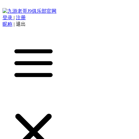
登录
|
注册
昵称
|
退出