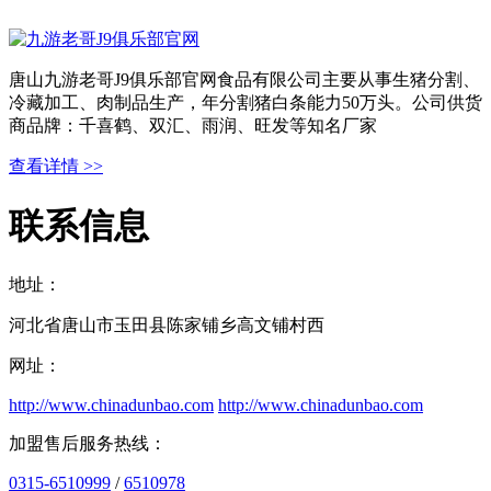
唐山九游老哥J9俱乐部官网食品有限公司主要从事生猪分割、
冷藏加工、肉制品生产，年分割猪白条能力50万头。公司供货
商品牌：千喜鹤、双汇、雨润、旺发等知名厂家
查看详情 >>
联系信息
地址：
河北省唐山市玉田县陈家铺乡高文铺村西
网址：
http://www.chinadunbao.com
http://www.chinadunbao.com
加盟售后服务热线：
0315-6510999
/
6510978