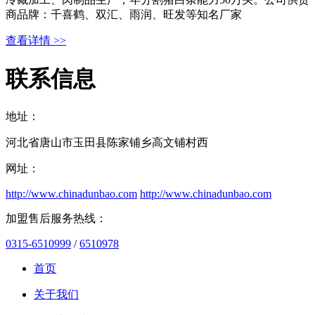
商品牌：千喜鹤、双汇、雨润、旺发等知名厂家
查看详情 >>
联系信息
地址：
河北省唐山市玉田县陈家铺乡高文铺村西
网址：
http://www.chinadunbao.com
http://www.chinadunbao.com
加盟售后服务热线：
0315-6510999
/
6510978
首页
关于我们