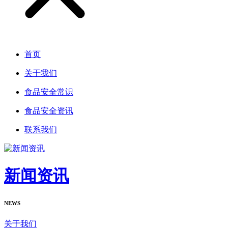
首页
关于我们
食品安全常识
食品安全资讯
联系我们
新闻资讯
NEWS
关于我们