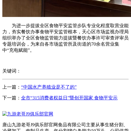
为进一步提拔全区食物平安监管步队专业化程度取营业能
力，夯实餐饮办事食物平安监管根本，天心区市场监视办理局
组织举办了全区食物监管能力提拔暨餐饮办事许可审查评审员
专题培训会，为来自各市场监管所及街道的70余名营业集
中“充电赋能”。
关键词：
上一篇：
“中国水产养殖业是不了的”
下一篇：
全市“315消费者权益日”暨创开国家 食物平安示
唐山九游老哥J9俱乐部官网食品有限公司主要从事生猪分割、
冷藏加工、肉制品生产，年分割猪白条能力50万头。公司供货