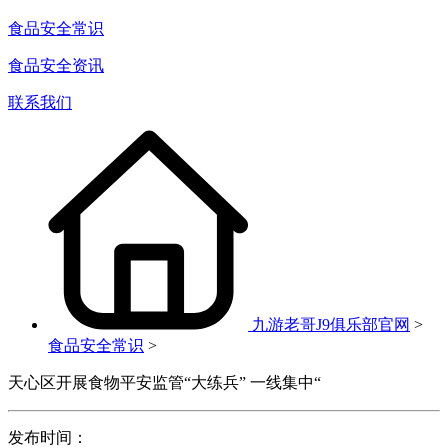
食品安全常识
食品安全资讯
联系我们
九游老哥J9俱乐部官网
>
食品安全常识
>
天心区开展食物平安监管“大练兵” 一线集中“
发布时间：