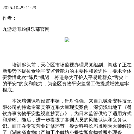
2025-10-29 11:29
作者：
九游老哥J9俱乐部官网
培训起头前，天心区市场监视办理局党组副、阐述了正在
新形势下提拔食物平安监管能力的主要性和紧迫性，要求全体
要爱惜此次“练兵”机遇，将进修为守护人平易近群众“舌尖上
的平安”的实和能力，为全区食物平安监督工做提质增效建牢
根底。
本次培训课程设置丰硕，针对性强。来自九域食安科技无
限公司的特邀专家吴浪连系大量现实案例，深切浅出地了《餐
饮办事食物平安监视查抄要点》，为日常监管供给了适用方式
和清晰。随后，进一步提拔了参训人员的风险认识和义务认
识。而正在专项营业进修环节，餐饮科科长冯雁则为大师解读
了《湖南省食物出产加工小做坊小餐饮和食物摊贩办理条