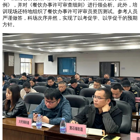
例》，并对《餐饮办事许可审查细则》进行领会析。此外，培
训现场还特地组织了餐饮办事许可评审员资历测试。参考人员
严谨做答，科场次序井然，实现了以考促学、以学促干的预期
方针。