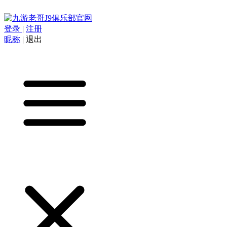
登录
|
注册
昵称
|
退出