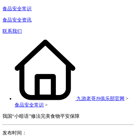
食品安全常识
食品安全资讯
联系我们
九游老哥J9俱乐部官网
>
食品安全常识
>
我国“小暗语”修法完美食物平安保障
发布时间：