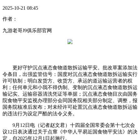
2025-10-21 08:45
作者：
九游老哥J9俱乐部官网
更好守护沉点液态食物道散拆运输平安。批改草案添加法
令条目，出强监管信号：国度对沉点液态食物道散拆运输实行
许可轨制；明白发货方、收货方、承运的道运输运营者的权
利；任何单元和小我不得伪制、变制的沉点液态食物道散拆运
输记实、运输容器清洗凭证等单据；沉点液态食物目次由国务
院食物平安监视办理部分会同国务院相关部分制定、调整，报
国务院核准后发布；对未经许可处置沉点液态食物道散拆运输
的违法行为设定严酷的法令义务。
9月12日电（记者赵文君）十四届全国常委会第十七次会
议12日表决通过关于点窜《中华人平易近国食物平安法》的决
定，自2025年12月1日起施行。