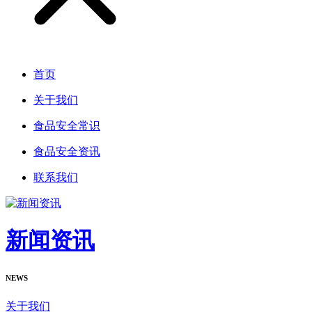
首页
关于我们
食品安全常识
食品安全资讯
联系我们
新闻资讯
NEWS
关于我们