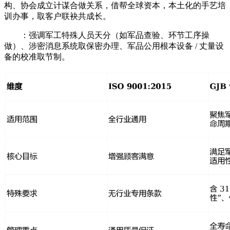
构、协会成立计谋合做关系，借帮全球资本，本土化的手艺培
训办事，取客户联袂共成长。
：强调军工特殊人员天分（如军品查验、环节工序操
做）、涉密消息系统取保密办理、军品公用根本设备 / 丈量设
备的校准取节制。