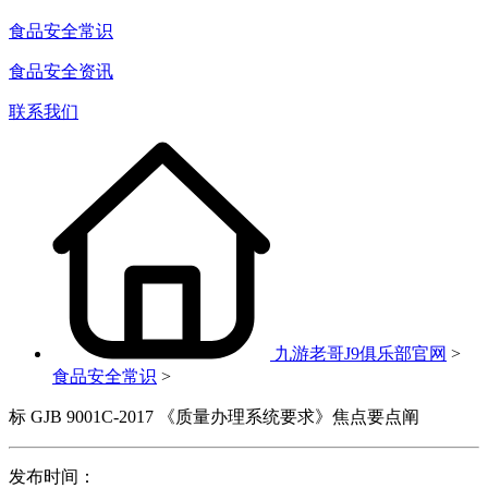
食品安全常识
食品安全资讯
联系我们
九游老哥J9俱乐部官网
>
食品安全常识
>
标 GJB 9001C-2017 《质量办理系统要求》焦点要点阐
发布时间：