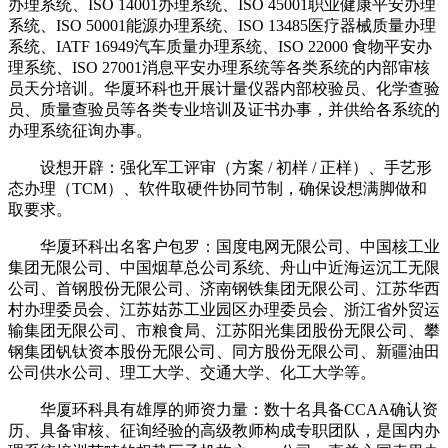
办理系统、ISO 14001办理系统、ISO 45001职业健康平安办理
系统、ISO 50001能源办理系统、ISO 13485医疗器械质量办理
系统、IATF 16949汽车质量办理系统、ISO 22000 食物平安办
理系统、ISO 27001消息平安办理系统等各类系统的内部审核
员天分培训。华厦环科也开展计量仪器内部校验员、化学查验
员、质量查验员等各类专业培训及证书办事，并供给各系统的
办理系统征询办事。
设想开辟：强化军工评审（方案 / 初样 / 正样）、手艺形
态办理（TCM）、软件取硬件协同节制，确保设想满脚做和
取要求。
华厦环科出名客户包罗：国度电网无限公司、中国核工业
集团无限公司、中国烟草总公司系统、舟山中近海运沉工无限
公司、首钢股份无限公司、济南钢铁集团无限公司、江苏华西
村办理委员会、江苏姑苏工业园区办理委员会、浙江省外贸运
输集团无限公司、市粮食局、江苏阳光集团股份无限公司、攀
钢集团钒钛资本股份无限公司、同方股份无限公司、新疆油田
公司供水公司、理工大学、交通大学、化工大学等。
华厦环科具有雄厚的师资力量：数十名具备CCAA确认资
历、具备审核、征询经验的高级教师构成专职团队，是国内办