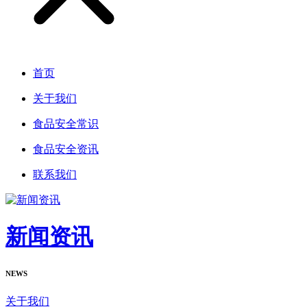
首页
关于我们
食品安全常识
食品安全资讯
联系我们
新闻资讯
NEWS
关于我们