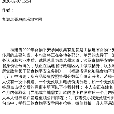
2026-02-07 15:54
作者：
九游老哥J9俱乐部官网
福建省2020年食物平安学问收集有竞答是由福建省食物平
传周的主要勾当。本勾当将正在各地各部分、单元的支撑下，
务认识和营业本质。试题总量为单选题50道，涉及食物平安
省身份证号码的，须正在福建省行政辖区内工做或栖身，联系
所党政带领干部食物平安义务制》、《福建省深化加强食物平安
（五）中法则：所有品级项按照答题分数凹凸确定获者。若统
人仅有一次中机遇。一个无效联系电线份满分卷，如一个无效
答题点击提交后的弹窗中填写以下小我材料： 本人实正在姓
个月内领取金（异地或当地需要汇款的也正在发布后一个月内
人本人银行账户发送至领公用邮箱)；2。获者凭小我无效证件到
勾当中，举行三轮食物平安学问有抢答、微信群抽。县人平易近