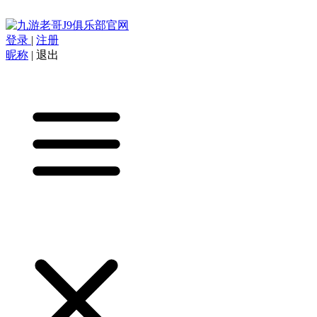
登录
|
注册
昵称
|
退出