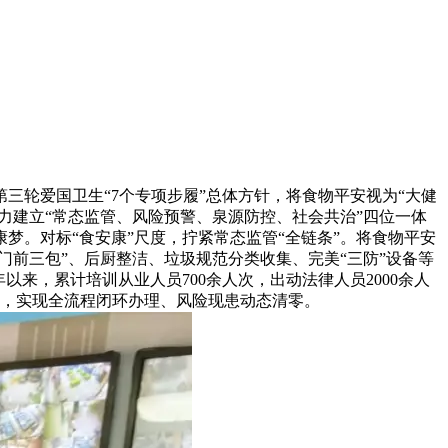
轮爱国卫生“7个专项步履”总体方针，将食物平安视为“大健
力建立“常态监管、风险预警、泉源防控、社会共治”四位一体
。对标“食安康”尺度，拧紧常态监管“全链条”。将食物平安
门前三包”、后厨整洁、垃圾规范分类收集、完美“三防”设备等
来，累计培训从业人员700余人次，出动法律人员2000余人
命，实现全流程闭环办理、风险现患动态清零。