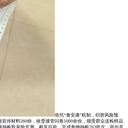
依托“食安康”机制，织密风险预
宣传材料260份，收受接管问卷1000余份，领受群众送检样品
抽检取风险监测。截至目前，完成食物抽检763批次；同步开