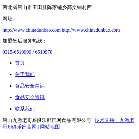
河北省唐山市玉田县陈家铺乡高文铺村西
网址：
http://www.chinadunbao.com
http://www.chinadunbao.com
加盟售后服务热线：
0315-6510999
/
6510978
首页
关于我们
食品安全常识
食品安全资讯
联系我们
唐山九游老哥J9俱乐部官网食品有限公司 |
技术支持：九游老
哥J9俱乐部官网
|
网站地图