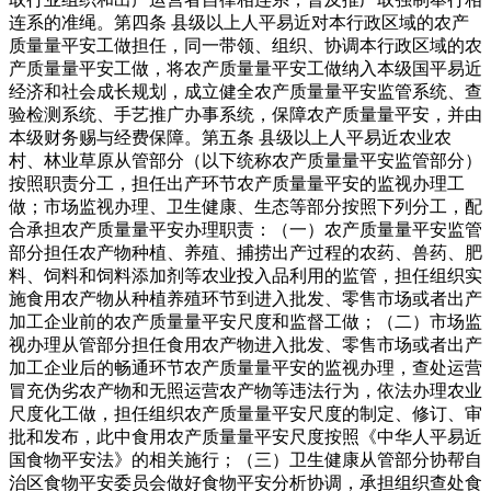
连系的准绳。第四条 县级以上人平易近对本行政区域的农产
质量量平安工做担任，同一带领、组织、协调本行政区域的农
产质量量平安工做，将农产质量量平安工做纳入本级国平易近
经济和社会成长规划，成立健全农产质量量平安监管系统、查
验检测系统、手艺推广办事系统，保障农产质量量平安，并由
本级财务赐与经费保障。第五条 县级以上人平易近农业农
村、林业草原从管部分（以下统称农产质量量平安监管部分）
按照职责分工，担任出产环节农产质量量平安的监视办理工
做；市场监视办理、卫生健康、生态等部分按照下列分工，配
合承担农产质量量平安办理职责：（一）农产质量量平安监管
部分担任农产物种植、养殖、捕捞出产过程的农药、兽药、肥
料、饲料和饲料添加剂等农业投入品利用的监管，担任组织实
施食用农产物从种植养殖环节到进入批发、零售市场或者出产
加工企业前的农产质量量平安尺度和监督工做；（二）市场监
视办理从管部分担任食用农产物进入批发、零售市场或者出产
加工企业后的畅通环节农产质量量平安的监视办理，查处运营
冒充伪劣农产物和无照运营农产物等违法行为，依法办理农业
尺度化工做，担任组织农产质量量平安尺度的制定、修订、审
批和发布，此中食用农产质量量平安尺度按照《中华人平易近
国食物平安法》的相关施行；（三）卫生健康从管部分协帮自
治区食物平安委员会做好食物平安分析协调，承担组织查处食