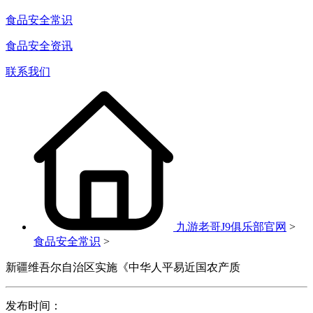
食品安全常识
食品安全资讯
联系我们
九游老哥J9俱乐部官网
>
食品安全常识
>
新疆维吾尔自治区实施《中华人平易近国农产质
发布时间：