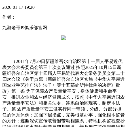
2026-01-17 19:20
作者：
九游老哥J9俱乐部官网
（2011年7月29日新疆维吾尔自治区第十一届人平易近代
表大会常务委员会第三十次会议通过 按照2025年10月15日新
疆维吾尔自治区第十四届人平易近代表大会常务委员会第二十
四次会议《关于点窜〈新疆维吾尔自治区实施《中华人平易近
国农业手艺推广法》法子〉等十五部处所性律例的决定》批
改）第一条 为了保障农产质量量平安，身体健康和生命平
安，推进农业和农村经济健康成长，按照《中华人平易近国农
产质量量平安法》和相关法令、连系自治区现实，制定本法
子。第 农产质量量平安工做实行同一带领，分级、分部分担
任的体系体例；加强下层指点，完美根基办事，强化根本监管
的方针；遵照深切宣传取普遍带动相连系，特地机构监视查抄
取行业组织和出产运营者自律相连系，普及推广取强制奉行相