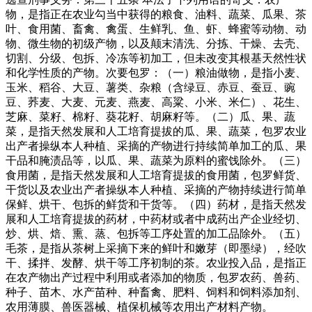
物，是指正在农业勾当中获得的粮食、油料、蔬菜、瓜果、茶
叶、食用菌、畜禽、禽蛋、生鲜乳、鱼、虾、蜂蜜等动物、动
物、微生物的初级产物，以及颠末清洗、分拣、干燥、去壳、
切割、分级、包拆、冷冻等初加工，但未改变其根基天然性状
和化学性质的产物。次要包罗：（一）粮油做物，是指小麦、
玉米、稻谷、大豆、薯类、杂粮（含绿豆、赤豆、蚕豆、豌
豆、荞麦、大麦、元麦、燕麦、高粱、小米、米仁）、花生、
芝麻、菜籽、棉籽、葵花籽、胡麻籽等。（二）瓜、果、蔬
菜，是指天然发展和人工培育提拔的瓜、果、蔬菜，包罗农业
出产者操纵本人种植、采摘的产物进行持续简单加工的瓜、果
干品和腌渍品等，以瓜、果、蔬菜为原料的蜜饯除外。（三）
食用菌，是指天然发展和人工培育提拔的食用菌，包罗鲜货、
干货以及农业出产者操纵本人种植、采摘的产物持续进行简单
保鲜、烘干、包拆的鲜货和干货等。（四）药材，是指天然发
展和人工培育提拔的药材，中药材或者中成药出产企业经切、
炒、烘、焙、熏、蒸、包拆等工序处置的加工品除外。（五）
毛茶，是指从茶树上采摘下来的鲜叶和嫩芽（即墨绿），经吹
干、揉拌、发酵、烘干等工序初制的茶。农业投入品，是指正
在农产物出产过程中利用或者添加的物质，包罗农药、兽药、
种子、苗木、水产苗种、种畜禽、肥料、饲料和饲料添加剂、
农用薄膜、兽医器械、植保机械等农用出产材料产物。