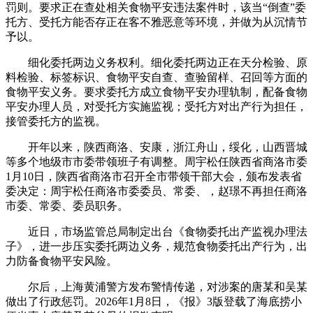
罚则。要求正在查处相关食物平安违法案件时，该当“倒查”委
托方、受托方能否存正在客不雅恶意等环境，并做为从沉情节
予以。
细化委托两边义务权利。细化委托两边正在天分检验、原
料检验、标签标识、食物平安自查、查验留样、召回等方面的
食物平安义务。要求委托方成立食物平安办理轨制，配备食物
平安办理人员，对受托方实施监视；受托方对出产行为担任，
接管委托方的监视。
开年以来，陕西商洛、安康，浙江舟山，绥化，山西晋城
等多个地级市市委带领班子有调整。周宇松任陕西省商洛市委
1月10日，陕西省商洛市召开全市带领干部大会，颁布发表省
委决定：周宇松任商洛市委委员、常委、，赵璟不再担任商洛
市委、常委、委员职务。
近日，市场监管总局制定出台《食物委托出产监视办理法
子》，进一步压实委托两边义务，规范食物委托出产行为，出
力防备食物平安风险。
尔后，上海黄浦警方发布警情传递，对涉案的唐某和吴某
做出了行政惩罚。2026年1月8日，《报》3版登载了海底捞小