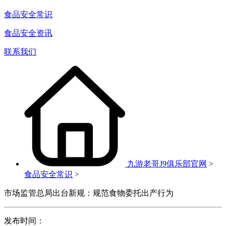
食品安全常识
食品安全资讯
联系我们
九游老哥J9俱乐部官网
>
食品安全常识
>
市场监管总局出台新规：规范食物委托出产行为
发布时间：