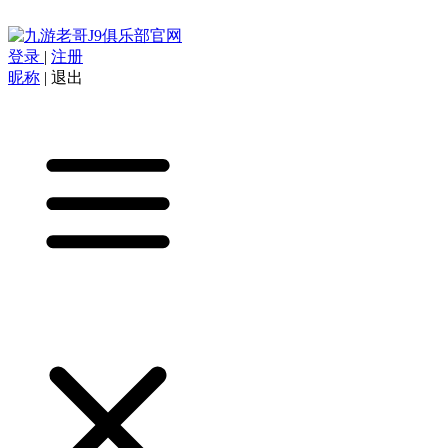
登录
|
注册
昵称
|
退出