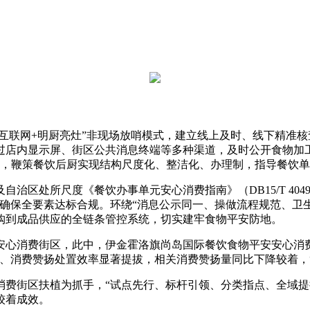
互联网+明厨亮灶”非现场放哨模式，建立线上及时、线下精准
过店内显示屏、街区公共消息终端等多种渠道，及时公开食物加
式，鞭策餐饮后厨实现结构尺度化、整洁化、办理制，指导餐饮单元
处所尺度《餐饮办事单元安心消费指南》（DB15/T 4049
，确保全要素达标合规。环绕“消息公示同一、操做流程规范、卫
购到成品供应的全链条管控系统，切实建牢食物平安防地。
消费街区，此中，伊金霍洛旗尚岛国际餐饮食物平安安心消费
、消费赞扬处置效率显著提拔，相关消费赞扬量同比下降较着，“
街区扶植为抓手，“试点先行、标杆引领、分类指点、全域提
较着成效。