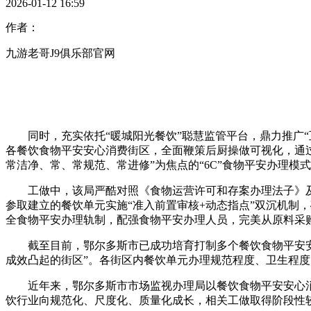
2026-01-12 16:59
作者：
九游老哥J9俱乐部官网
同时，充实依托“暖城阳光餐饮”聪慧监管平台，鼎力推广“
各餐饮食物平安安心消费街区，全面鞭策后厨操做可视化，通
常洁净、常、常规范、常进修”为焦点的“6C”食物平安办理模
工做中，该局严酷对照《食物运营许可和存案办理法子》及自治区
参取建立的餐饮单元实施“准入前置审核+动态指点”双沉机制
全食物平安办理轨制，配强食物平安办理人员，完美从原料采
截至目前，鄂尔多斯市已成功培育打制多个餐饮食物平安安心
成效凸起的街区”。各街区内餐饮单元办理规范程度、卫生程度
近年来，鄂尔多斯市市场监视办理局以餐饮食物平安安心消费
饮行业向规范化、尺度化、质量化成长，相关工做取得阶段性