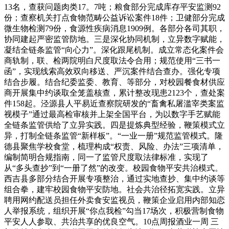
13名，查获问题肉类17。7吨；粮食部分完成库存平安监测92
份；查察机关打点食物范畴公益诉讼案件18件；卫健部分完成
微生物检测79份，食源性疾病消息1909例。各部分各司其职，
协同建起严密监管防地。三是深化协同机制，立异数字赋能，
凝结全链条监管“向心力”。深化跟尾机制。成立常态化案件会
商轨制，联、检两院明白尺度取法令合用；规范使用“三书一
函”，实现线索高效双向移送、严沉案件结合查办。强化专项
结合步履。结合纪委监委、教育、等部分，对校园餐食材供应
商开展集中约谈取全笼盖核查，累计整改现患2123个，查处案
件158起。泾源县人平易近查察院研发的“畜禽私屠滥宰类案监
视模子”通过最高检审核并上架全国平台，为以数字手艺赋能
全链条监管供给了立异实践。四是提炼典型经验，鞭策模式立
异，打制全链条监管“新样板”。“一业一册”规范监管模式。隆
德县聚焦学校食堂，梳理构成“权责、风险、办法”三项清单，
编制简明合规指南，同一了监管尺度取法律标准，实现了
从“多头查抄”到“一册了然”的改变。校园食物平安共治模式。
西吉县多部分结合开展专项整治，通过实地查抄、集中约谈等
组合拳，建牢校园食物平安防地。社会共治径拓宽实践。立异
聘用网约配送员担任外卖食安监视员，鞭策企业启用内部知恋
人举报系统，组织开展“你点我检”勾当17场次，积极营制食物
平安人人参取、共治共享的优良空气。10点周报酒业一周 三