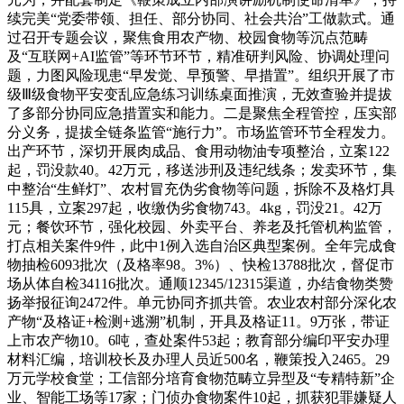
续完美“党委带领、担任、部分协同、社会共治”工做款式。通
过召开专题会议，聚焦食用农产物、校园食物等沉点范畴
及“互联网+AI监管”等环节环节，精准研判风险、协调处理问
题，力图风险现患“早发觉、早预警、早措置”。组织开展了市
级Ⅲ级食物平安变乱应急练习训练桌面推演，无效查验并提拔
了多部分协同应急措置实和能力。二是聚焦全程管控，压实部
分义务，提拔全链条监管“施行力”。市场监管环节全程发力。
出产环节，深切开展肉成品、食用动物油专项整治，立案122
起，罚没款40。42万元，移送涉刑及违纪线条；发卖环节，集
中整治“生鲜灯”、农村冒充伪劣食物等问题，拆除不及格灯具
115具，立案297起，收缴伪劣食物743。4kg，罚没21。42万
元；餐饮环节，强化校园、外卖平台、养老及托管机构监管，
打点相关案件9件，此中1例入选自治区典型案例。全年完成食
物抽检6093批次（及格率98。3%）、快检13788批次，督促市
场从体自检34116批次。通顺12345/12315渠道，办结食物类赞
扬举报征询2472件。单元协同齐抓共管。农业农村部分深化农
产物“及格证+检测+逃溯”机制，开具及格证11。9万张，带证
上市农产物10。6吨，查处案件53起；教育部分编印平安办理
材料汇编，培训校长及办理人员近500名，鞭策投入2465。29
万元学校食堂；工信部分培育食物范畴立异型及“专精特新”企
业、智能工场等17家；门侦办食物案件10起，抓获犯罪嫌疑人