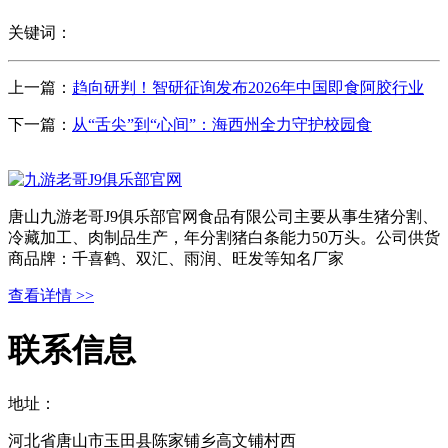
关键词：
上一篇：
趋向研判！智研征询发布2026年中国即食阿胶行业
下一篇：
从“舌尖”到“心间”：海西州全力守护校园食
唐山九游老哥J9俱乐部官网食品有限公司主要从事生猪分割、
冷藏加工、肉制品生产，年分割猪白条能力50万头。公司供货
商品牌：千喜鹤、双汇、雨润、旺发等知名厂家
查看详情 >>
联系信息
地址：
河北省唐山市玉田县陈家铺乡高文铺村西