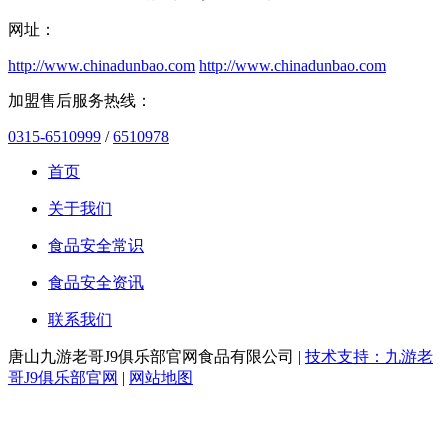
网址：
http://www.chinadunbao.com
http://www.chinadunbao.com
加盟售后服务热线：
0315-6510999
/
6510978
首页
关于我们
食品安全常识
食品安全资讯
联系我们
唐山九游老哥J9俱乐部官网食品有限公司 |
技术支持：九游老
哥J9俱乐部官网
|
网站地图