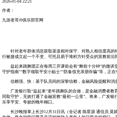
2026-01-04 22:21
作者：
九游老哥J9俱乐部官网
针对老年群体消息获取渠道相对保守、对熟人相信度高的特点
行敏捷成立起一个不变、可托且易于堆积方针受众的宣教前沿
益起来跳舞团正在每周三开课前会有“舞前十分钟”的微讲堂。
守护指南”“数字领取平安小贴士”“防备假充亲朋诈骗”等，
信赖强、快：基于队员间的深挚信赖，金融风险提醒和消息得
广发银行取“益起来”老年跳舞队的合做，是金融消费者教育
同取守护，无效打通了金融宣教“最初一公里”。将来，广发银
乐享平安、夸姣的晚年糊口。
长沙晚报掌上长沙12月31日讯（全记者 陈星源 通信员 