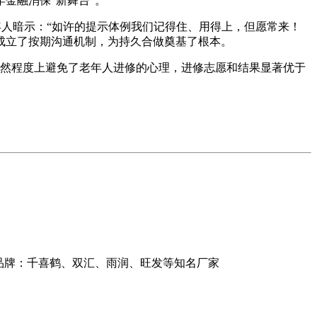
金融消保“新舞台”。
年人暗示：“如许的提示体例我们记得住、用得上，但愿常来！
成立了按期沟通机制，为持久合做奠基了根本。
然程度上避免了老年人进修的心理，进修志愿和结果显著优于
品牌：千喜鹤、双汇、雨润、旺发等知名厂家