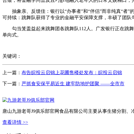
合做，将金融学问普及且巧妙地融入老年人的日常文娱糊口，
抽象亲、反馈佳：银行以“办事者”和“伴侣”而非纯真“者”
可持续：跳舞队获得了专业的金融平安保障支撑，丰硕了团队
勾当笼盖益起来跳舞团各跳舞队112人。广发银行正在跳舞
单向式。
关键词：
上一篇：
布告皖投云启锦上花圃售楼处发布：皖投云启锦
下一篇：
严抓食安保平易近生 建牢防地护团聚 ——全市市
唐山九游老哥J9俱乐部官网食品有限公司主要从事生猪分割、
查看详情 >>