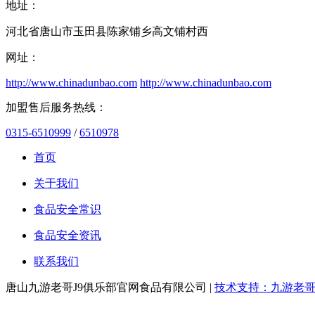
地址：
河北省唐山市玉田县陈家铺乡高文铺村西
网址：
http://www.chinadunbao.com
http://www.chinadunbao.com
加盟售后服务热线：
0315-6510999
/
6510978
首页
关于我们
食品安全常识
食品安全资讯
联系我们
唐山九游老哥J9俱乐部官网食品有限公司 |
技术支持：九游老哥