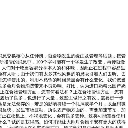
息交换核心从任钟凯，就食物发生的缘由及管理等话题，接管
所接管的消息中，100个字可能有一个字发生了改变，再传就慢
，人们对于吃更容易分享本人的和体味，因此正在过程中容易生
会有人听，由于我们有太多其他风趣的消息吸引着人们去听、去
是怎样使用的、利用不粘锅的时候涂层会有什么变化、我们该当
良多会对食物消费带来不良影响。好比，认为进口奶粉比国产奶
网正在食物管理方面，您有何看法和？正在食物管理方面，您有
们履历了良多，也进行了大量，这些工做行之有效，需要进一步
莓是无法储存的，若是的影响持续一个礼拜或半个月，以至稍微
锁反映，发生市场波动。所以农产物方面的，需要加速节拍，加
淀正在收集上，不竭地变化，会有良多变种。这类可能需要使用
什么？缺的是获得感。如何才能让大师对食物平安有更大的获得
的。1新华网正在不实消息或中，除了部门是由于网平易近不明