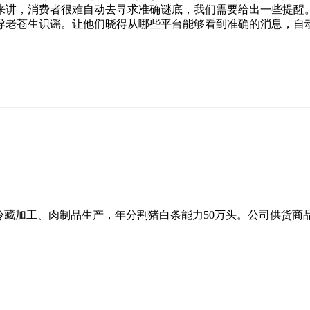
来讲，消费者很难自动去寻求准确谜底，我们需要给出一些提醒
导老苍生识谣。让他们晓得从哪些平台能够看到准确的消息，自
冷藏加工、肉制品生产，年分割猪白条能力50万头。公司供货商