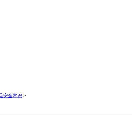
品安全常识
>